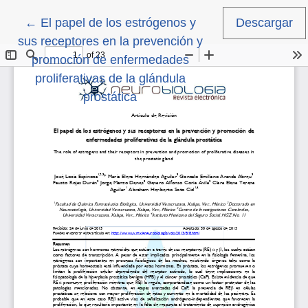
Volver a los detalles del artículo
←
El papel de los estrógenos y
Descargar
sus receptores en la prevención y
promoción de enfermedades
proliferativas de la glándula
prostática