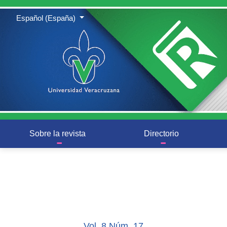
Archivos - Página 2
Cambiar el idioma. El actual es:
Español (España)
Sobre la revista
Directorio
Vol. 8 Núm. 17